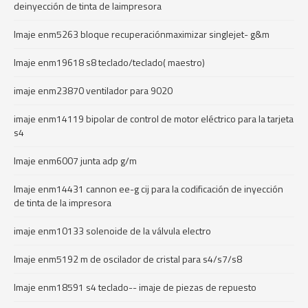
deinyección de tinta de laimpresora
Imaje enm5263 bloque recuperaciónmaximizar singlejet- g&m
Imaje enm19618 s8 teclado/teclado( maestro)
imaje enm23870 ventilador para 9020
imaje enm14119 bipolar de control de motor eléctrico para la tarjeta
s4
Imaje enm6007 junta adp g/m
Imaje enm14431 cannon ee-g cij para la codificación de inyección
de tinta de la impresora
imaje enm10133 solenoide de la válvula electro
Imaje enm5192 m de oscilador de cristal para s4/s7/s8
Imaje enm18591 s4 teclado-- imaje de piezas de repuesto