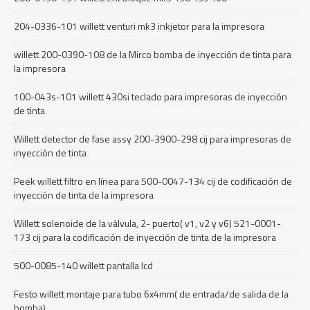
204-0336-101 willett venturi mk3 inkjetor para la impresora
willett 200-0390-108 de la Mirco bomba de inyección de tinta para
la impresora
100-043s-101 willett 430si teclado para impresoras de inyección
de tinta
Willett detector de fase assy 200-3900-298 cij para impresoras de
inyección de tinta
Peek willett filtro en línea para 500-0047-134 cij de codificación de
inyección de tinta de la impresora
Willett solenoide de la válvula, 2- puerto( v1, v2 y v6) 521-0001-
173 cij para la codificación de inyección de tinta de la impresora
500-0085-140 willett pantalla lcd
Festo willett montaje para tubo 6x4mm( de entrada/de salida de la
bomba)