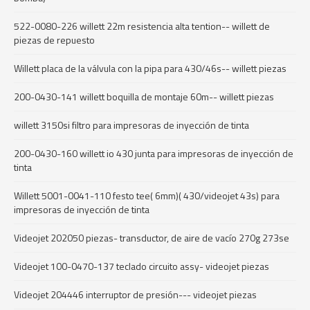
522-0080-226 willett 22m resistencia alta tention-- willett de
piezas de repuesto
Willett placa de la válvula con la pipa para 430/46s-- willett piezas
200-0430-141 willett boquilla de montaje 60m-- willett piezas
willett 3150si filtro para impresoras de inyección de tinta
200-0430-160 willett io 430 junta para impresoras de inyección de
tinta
Willett 5001-0041-110 festo tee( 6mm)( 430/videojet 43s) para
impresoras de inyección de tinta
Videojet 202050 piezas- transductor, de aire de vacío 270g 273se
Videojet 100-0470-137 teclado circuito assy- videojet piezas
Videojet 204446 interruptor de presión--- videojet piezas