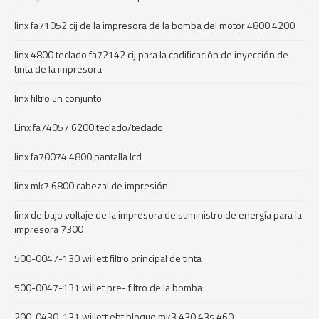
linx fa71052 cij de la impresora de la bomba del motor 4800 4200
linx 4800 teclado fa72142 cij para la codificación de inyección de
tinta de la impresora
linx filtro un conjunto
Linx fa74057 6200 teclado/teclado
linx fa70074 4800 pantalla lcd
linx mk7 6800 cabezal de impresión
linx de bajo voltaje de la impresora de suministro de energía para la
impresora 7300
500-0047-130 willett filtro principal de tinta
500-0047-131 willet pre- filtro de la bomba
200-0430-131 willett eht bloque mk3 430 43s 460