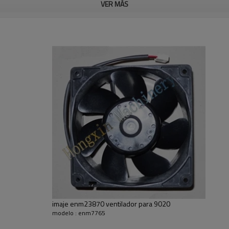
VER MÁS
enm4343
Tubería 2.4-4
enm4295
 bomba
la bomba vuccum
enm5672
canon squre
enm5494
a g
vetilator
enm20248
teclado 9020
enm36610
tro de energía
junta de suministro de energía
Su sucess es nuestro negocio!
imaje enm23870 ventilador para 9020
modelo : enm7765