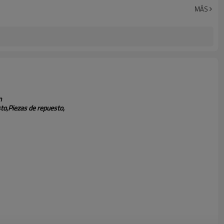
fob guangzhou
MÁS
Within2-3workdays después de recibir el pago
n
to,
Piezas de repuesto,