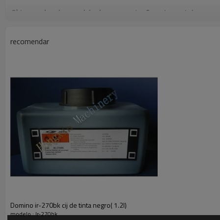
3) tener el mejor servicio de pre- ventas& post- venta!
recomendar
Otro domino las tintas de impresión& hacer de ups para su refe
Ic-270bk
Mc-270bk
0.825l tinta común
0.825l conforma
Ic-236bk
Ir-252bk
0.825l tinta común
1.2l de tinta blan
Ir-280bk
Ic-280bk
1.2l
0.825l
la resistencia a la migración de la tinta
la resistencia a l
Ir-261bk
Ic-261bk
1.2l de tinta de color rojo
0.825l de tinta d
Domino ir-270bk cij de tinta negro( 1.2l)
modelo : Ir-270bk