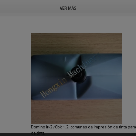
VER MÁS
rencia:
Ir-236bk
n
1.2l tinta común
Ic-252bk
ca
0.825l de tinta blanca
Mc-280bk
0.825l
a migración de la tinta
la resistencia a la migración conform
Mc-261bk
e color rojo
Rojo 0.825l conforman
Su sucess es nuestro negocio!
Domino ir-270bk 1.2l comunes de impresión de tinta para
de tinta