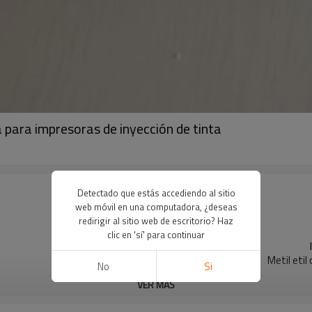
 para impresoras de inyección de tinta
Detectado que estás accediendo al sitio
web móvil en una computadora, ¿deseas
redirigir al sitio web de escritorio? Haz
clic en 'sí' para continuar
Metil etil
No
Si
VER MÁS