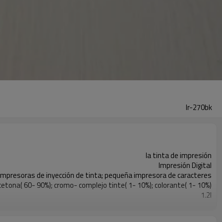
Ir-270bk
la tinta de impresión
Impresión Digital
Impresoras de inyección de tinta; pequeña impresora de caracteres
 cetona( 60- 90%); cromo- complejo tinte( 1- 10%); colorante( 1- 10%)
1.2l
12 litros
/t t; la unión occidental