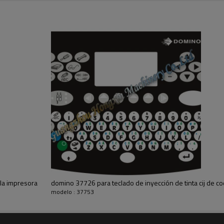
36734
23511
36715
36828
ra( 24v3.8w)
37711
un- serie a
37726
un- serie a
36675/36676
un- serie a
36991
ntaje
36994
37708
 tinta de
45411
otor eléctrico
37772
45191
uceer)
36722
37732
ld
15003
 la impresora
domino 37726 para teclado de inyección de tinta cij de co
36727
modelo : 37753
nergía
36719
36721
ador
36610