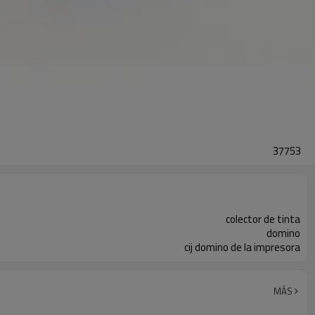
37753
colector de tinta
domino
cij domino de la impresora
MÁS