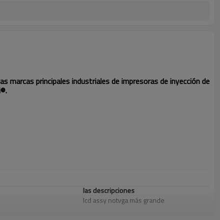
las marcas principales industriales de impresoras de inyección de
i®.
las descripciones
lcd assy notvga más grande
Cabezal de impresión de la cubierta de un-
serie a( funda std)