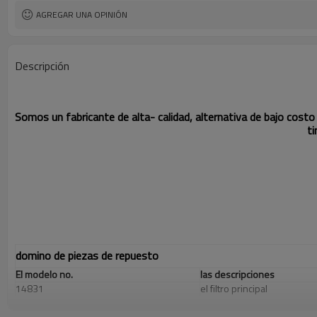
AGREGAR UNA OPINIÓN
Descripción
Somos un fabricante de alta- calidad, alternativa de bajo costo 
ti
domino de piezas de repuesto
El modelo no.
las descripciones
14831
el filtro principal
29265/14664
el canal de filtro 20 micr