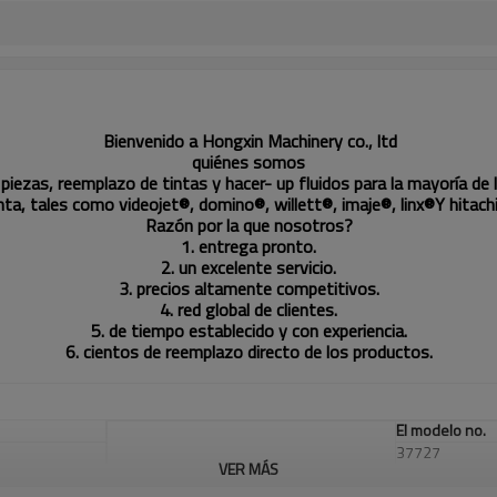
Bienvenido a Hongxin Machinery co., ltd
quiénes somos
piezas, reemplazo de tintas y hacer- up fluidos para la mayoría de 
nta, tales como videojet®, domino®, willett®, imaje®, linx
®
Y hitach
Razón por la que nosotros?
1. entrega pronto.
2. un excelente servicio.
3. precios altamente competitivos.
4. red global de clientes.
5. de tiempo establecido y con experiencia.
6. cientos de reemplazo directo de los productos.
El modelo no.
37727
VER MÁS
36731