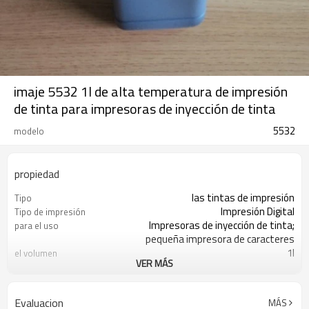
imaje 5532 1l de alta temperatura de impresión
de tinta para impresoras de inyección de tinta
5532
modelo
propiedad
las tintas de impresión
Tipo
Impresión Digital
Tipo de impresión
Impresoras de inyección de tinta;
para el uso
pequeña impresora de caracteres
1l
el volumen
VER MÁS
Negro, de color rojo
de color
12 litros
moq
/t t; la unión occidental
condiciones de pago
Evaluacion
MÁS
fob guangzhou
términos de envío