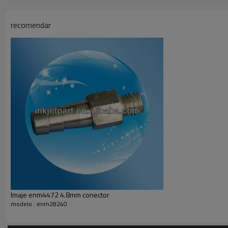
un conjunto completo de componentes del filtro
recomendar
Tal vez usted necesita otros productos imaje:
filtro
spart parte
& de tinta solvente
Imaje enm4472 4.8mm conector
modelo : enm28240