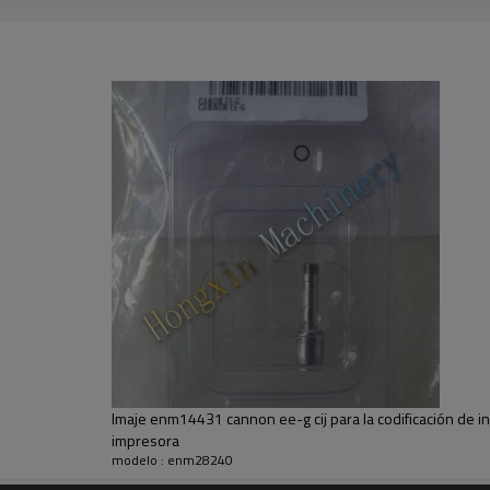
Enm 17562 el filtro principal 
para
Imaje enm5629 la presión de la
Enm6327, enm7682, cannon enm1
teclado
Imaje 9154 0.8l, imaje s4 5157,
8158,9550e, 8551,5160,5139,
Imaje enm14431 cannon ee-g cij para la codificación de in
impresora
modelo : enm28240