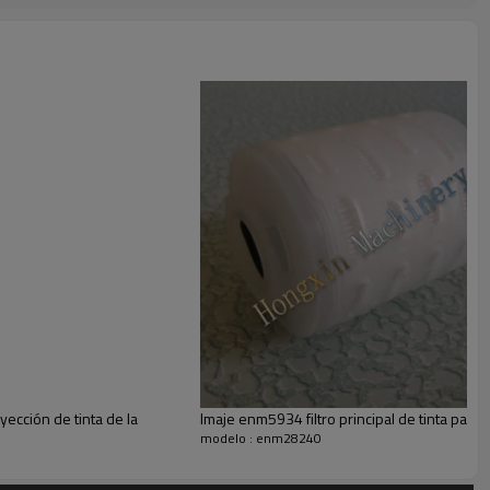
para s 7,7765 enm, enm34411, enm34410 fors4/s 8, enm5553 s8
 bomba, enm 18021 s4keyboard
4431 g, ventilador enm5494 s 4, s 8,9040 imaje 9020
5191 imaje, s7 9155e
5553,5532,2142
yección de tinta de la
Imaje enm5934 filtro principal de tinta para
modelo : enm28240