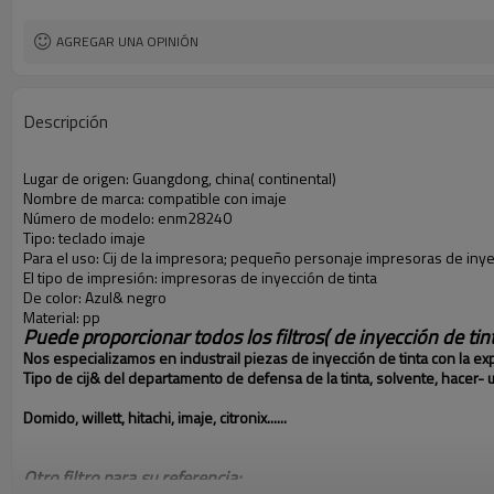
AGREGAR UNA OPINIÓN
Descripción
Lugar de origen:
Guangdong, china( continental)
Nombre de marca:
compatible con imaje
Número de modelo:
enm28240
Tipo:
teclado imaje
Para el uso:
Cij de la impresora; pequeño personaje impresoras de inye
El tipo de impresión:
impresoras de inyección de tinta
De color:
Azul& negro
Material:
pp
Puede proporcionar todos los filtros( de inyección de tinta 
Nos especializamos en industrail piezas de inyección de tinta con la ex
Tipo de cij& del departamento de defensa de la tinta, solvente, hacer- up
Domido, willett, hitachi, imaje, citronix......
Otro filtro para su referencia: