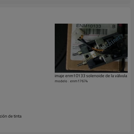
 bomba, enm 18021 s4keyboard
4431 g, ventilador enm5494 s 4, s 8,9040
5191 imaje, s7 9155e
5553,5532,2142
imaje enm10133 solenoide de la válvula ele
modelo : enm17674
ión de tinta