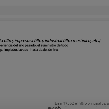
filtro, impresora filtro, industrial filtro mecánico, etc.)
periencia del año pasado, el suministro de todo
, limpiador, lavado- hacia abajo, de linx,
Enm 17562 el filtro principal 
para s8 imaje de tinta de la rejilla 
VER MÁS