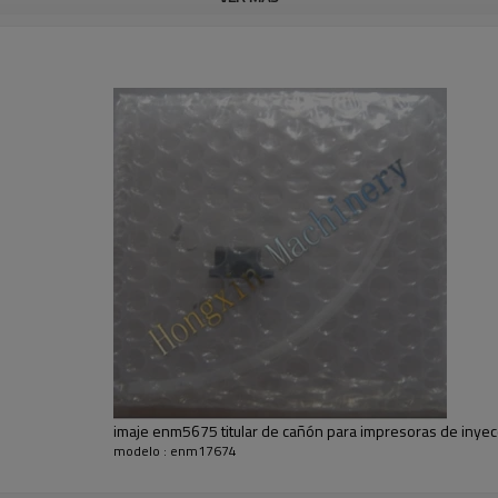
Imaje enm5629 la presión de la
Enm6327, enm7682, cannon enm1
Imaje 9154 0.8l, imaje s4 5157,
8158,9550e, 8551,5160,5139,
imaje enm5675 titular de cañón para impresoras de inyecc
modelo : enm17674