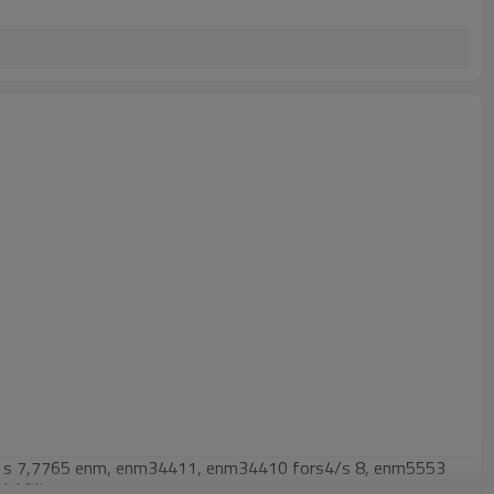
para s 7,7765 enm, enm34411, enm34410 fors4/s 8, enm5553
del filtro