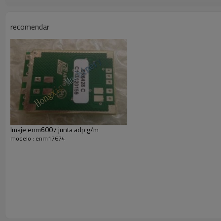
spart parte
recomendar
& de tinta solvente
Imaje enm6007 junta adp g/m
modelo : enm17674