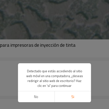
u para impresoras de inyección de tinta
Detectado que estás accediendo al sitio
web móvil en una computadora, ¿deseas
redirigir al sitio web de escritorio? Haz
clic en 'sí' para continuar
No
Si