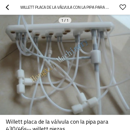
WILLETT PLACA DE LA VÁLVULA CON LA PIPA PARA 430/46S-- WILLETT PIEZAS
1
/
1
Willett placa de la válvula con la pipa para
430/46s-- willett piezas