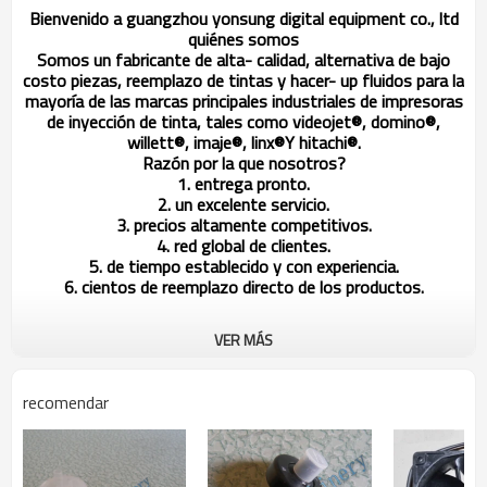
Bienvenido a guangzhou yonsung digital equipment co., ltd
quiénes somos
Somos un fabricante de alta- calidad, alternativa de bajo
costo piezas, reemplazo de tintas y hacer- up fluidos para la
mayoría de las marcas principales industriales de impresoras
de inyección de tinta, tales como videojet®, domino®,
willett®, imaje®, linx
®
Y hitachi®.
Razón por la que nosotros?
1. entrega pronto.
2. un excelente servicio.
3. precios altamente competitivos.
4. red global de clientes.
5. de tiempo establecido y con experiencia.
6. cientos de reemplazo directo de los productos.
VER MÁS
imaje de piezas de repuesto
El modelo no.
las descripciones
recomendar
Enm 5934/s4/s8
el filtro principal
Enm 16203(
el filtro principal
enma35532)/s7
enm15885
la cabeza cubierta g