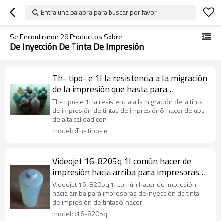
Entra una palabra para buscar por favor
Se Encontraron
28
Productos Sobre
De Inyección De Tinta De Impresión
Th- tipo- e 1l la resistencia a la migración
de la impresión que hasta para
impresoras de inyección de tinta
Th- tipo- e 1l la resistencia a la migración de la tinta
de impresión de tintas de impresión& hacer de ups
de alta calidad con
modelo:Th- tipo- e
Videojet 16-8205q 1l común hacer de
impresión hacia arriba para impresoras
de inyección de tinta
Videojet 16-8205q 1l común hacer de impresión
hacia arriba para impresoras de inyección de tinta
de impresión de tintas& hacer
modelo:16-8205q