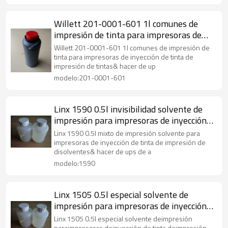
Willett 201-0001-601 1l comunes de
impresión de tinta para impresoras de
inyección de tinta
Willett 201-0001-601 1l comunes de impresión de
tinta para impresoras de inyección de tinta de
impresión de tintas& hacer de up
modelo:201-0001-601
Linx 1590 0.5l invisibilidad solvente de
impresión para impresoras de inyección
de tinta
Linx 1590 0.5l mixto de impresión solvente para
impresoras de inyección de tinta de impresión de
disolventes& hacer de ups de a
modelo:1590
Linx 1505 0.5l especial solvente de
impresión para impresoras de inyección
de tinta
Linx 1505 0.5l especial solvente deimpresión
paraimpresoras deinyección de tinta deimpresión