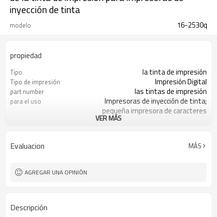
inyección de tinta
16-2530q
modelo
propiedad
la tinta de impresión
Tipo
Impresión Digital
Tipo de impresión
las tintas de impresión
part number
Impresoras de inyección de tinta;
para el uso
pequeña impresora de caracteres
VER MÁS
1l
el volumen
negro
de color
12 litros
moq
Evaluacion
MÁS
/t t; la unión occidental
condiciones de pago
fob guangzhou
términos de envío
Within2-3workdays después de
el tiempo de entrega
AGREGAR UNA OPINIÓN
recibir el pago
Descripción