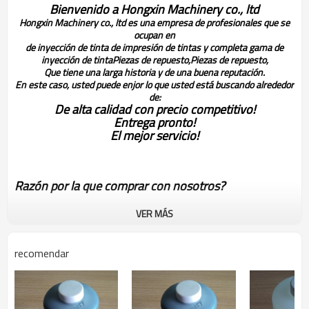
Bienvenido a Hongxin Machinery co., ltd
Hongxin Machinery co., ltd es una empresa de profesionales que se
ocupan en
de inyección de tinta de impresión de tintas y completa gama de
inyección de tinta
Piezas de repuesto,
Piezas de repuesto,
Que tiene una larga historia y de una buena reputación.
En este caso, usted puede enjor lo que usted está buscando alrededor
de:
De alta calidad con precio competitivo!
Entrega pronto!
El mejor servicio!
Razón por la que comprar con nosotros?
VER MÁS
1) estamos specialied de inyección de tinta en piezas de
repuesto para más de diez años!
recomendar
2) 3 meses products' de período de garantía!