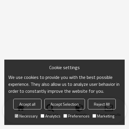
Cookie settings
We use cookies to provide you with the best possible
experience. They also allow us to analyze user behavior in
order to constantly improve the website for you.
Accept all
Accept Selection
Reject All
Inicio
búsqueda
categoría
Enviar consulta
Necessary
Analytics
Preferences
Marketing