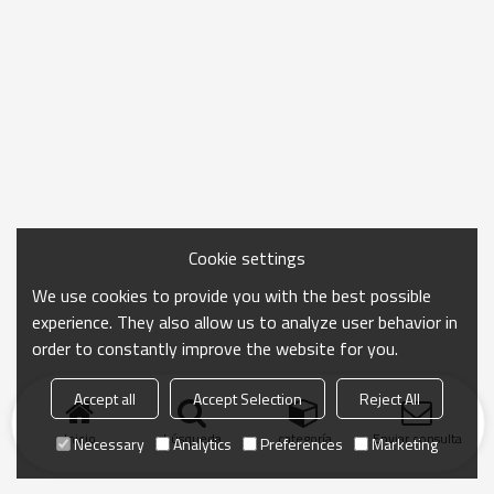
Cookie settings
We use cookies to provide you with the best possible
experience. They also allow us to analyze user behavior in
order to constantly improve the website for you.
Accept all
Accept Selection
Reject All
Inicio
búsqueda
categoría
Enviar consulta
Necessary
Analytics
Preferences
Marketing