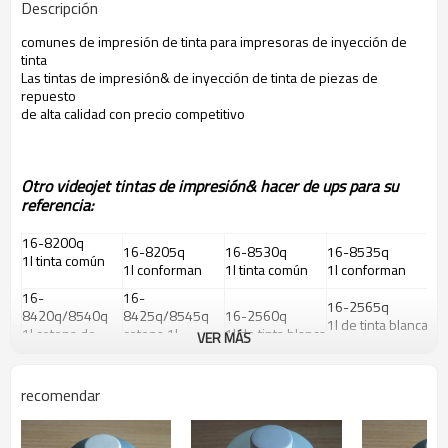
Descripción
comunes de impresión de tinta para impresoras de inyección de
tinta
Las tintas de impresión& de inyección de tinta de piezas de
repuesto
de alta calidad con precio competitivo
Otro videojet tintas de impresión& hacer de ups para su
referencia:
16-8200q
16-8205q
16-8530q
16-8535q
1l tinta común
1l conforman
1l tinta común
1l conforman
16-
16-
16-2565q
8420q/8540q
8425q/8545q
16-2560q
1l de tinta blanca
1l cetona de
cetona 1l
1l de tinta blanca
VER MÁS
conforman
tinta
conforman
16-4525
16-5600q
16-4530q
de limpieza
1l común hacer
1l butanona de
recomendar
1l tinta común
1l/5l
up
tinta