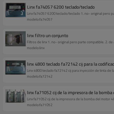
Linx fa74057 6200 teclado/teclado
Linx fa74057 6200 teclado/teclado 1. no- original pero par
modelo:fa74057
linx filtro un conjunto
Filtros de linx 1. no- original pero parte compatible. 2. de
modelo:linx
linx 4800 teclado fa72142 cij para la codifica
Linx 4800 teclado fa72142 cij para inyección de tinta de 
modelo:fa72142
linx fa71052 cij de la impresora de la bomb
Linx fa71052 cij de la impresora de la bomba del motor 
modelo:fa71052