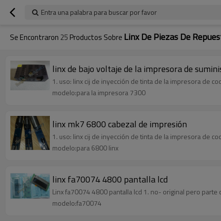
Entra una palabra para buscar por favor
Linx De Piezas De Repues
Se Encontraron
25
Productos Sobre
linx de bajo voltaje de la impresora de sumin
1. uso: linx cij de inyección de tinta de la impresora de co
modelo:para la impresora 7300
linx mk7 6800 cabezal de impresión
1. uso: linx cij de inyección de tinta de la impresora de co
modelo:para 6800 linx
linx fa70074 4800 pantalla lcd
Linx fa70074 4800 pantalla lcd 1. no- original pero parte c
modelo:fa70074