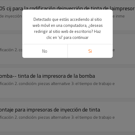
5 cij para la codificación deinyección de tinta de laimpreso
de inyección de tinta de la impresora de codificación del tubo de inme
Detectado que estás accediendo al sitio
web móvil en una computadora, ¿deseas
redirigir al sitio web de escritorio? Haz
clic en 'sí' para continuar
ficación 2. condición: piezas alternaitve 3: el tiempo de trabajo e
No
Si
bomba-- tinta de la impresora de la bomba
ficación 2. condición: piezas alternaitve 3: el tiempo de trabajo e
ontaje para impresoras de inyección de tinta
ficación 2. condición: piezas alternaitve 3: el tiempo de trabajo e