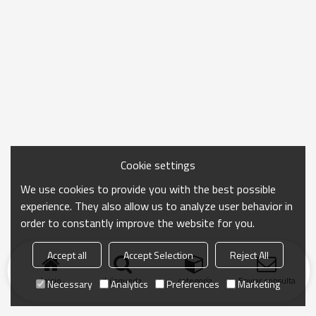
Cookie settings
We use cookies to provide you with the best possible
experience. They also allow us to analyze user behavior in
order to constantly improve the website for you.
Accept all
Accept Selection
Reject All
Inicio
búsqueda
categoría
Enviar consulta
Necessary
Analytics
Preferences
Marketing