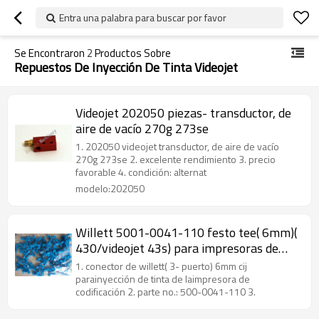
Entra una palabra para buscar por favor
Se Encontraron
2
Productos Sobre
Repuestos De Inyección De Tinta Videojet
Videojet 202050 piezas- transductor, de
aire de vacío 270g 273se
1. 202050 videojet transductor, de aire de vacío
270g 273se 2. excelente rendimiento 3. precio
favorable 4. condición: alternat
modelo:202050
Willett 5001-0041-110 festo tee( 6mm)(
430/videojet 43s) para impresoras de
inyección de tinta
1. conector de willett( 3- puerto) 6mm cij
parainyección de tinta de laimpresora de
codificación 2. parte no.: 500-0041-110 3.