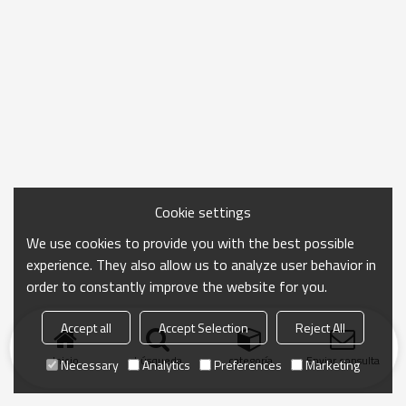
Cookie settings
We use cookies to provide you with the best possible
experience. They also allow us to analyze user behavior in
order to constantly improve the website for you.
Accept all
Accept Selection
Reject All
Inicio
búsqueda
categoría
Enviar consulta
Necessary
Analytics
Preferences
Marketing