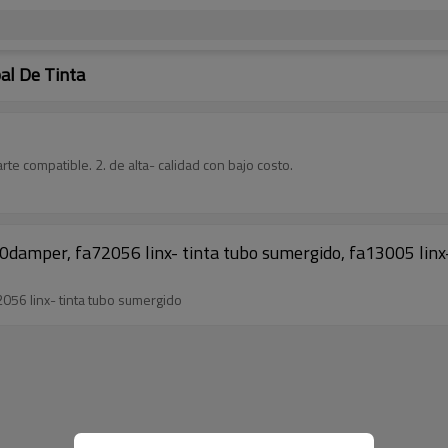
pal De Tinta
parte compatible. 2. de alta- calidad con bajo costo.
050damper, fa72056 linx- tinta tubo sumergido, fa13005 lin
2056 linx- tinta tubo sumergido