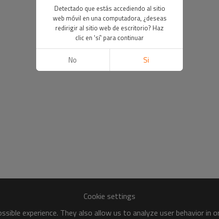
Detectado que estás accediendo al sitio
web móvil en una computadora, ¿deseas
redirigir al sitio web de escritorio? Haz
clic en 'sí' para continuar
No
Si
Cookie settings
sible experience. They also allow us to analyze user behavior in 