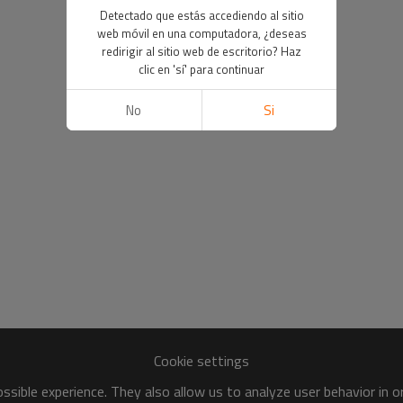
Detectado que estás accediendo al sitio
web móvil en una computadora, ¿deseas
redirigir al sitio web de escritorio? Haz
clic en 'sí' para continuar
No
Si
Cookie settings
sible experience. They also allow us to analyze user behavior in 