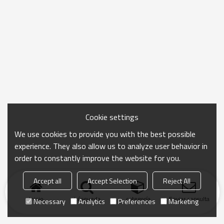
Cookie settings
We use cookies to provide you with the best possible
experience. They also allow us to analyze user behavior in
order to constantly improve the website for you.
Accept all
Accept Selection
Reject All
Inicio
búsqueda
categoría
Enviar consulta
Necessary
Analytics
Preferences
Marketing