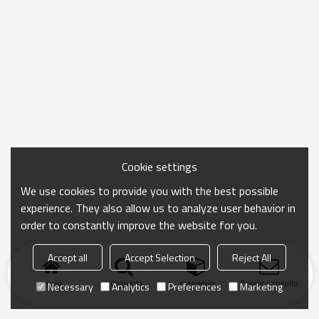
Cookie settings
We use cookies to provide you with the best possible
experience. They also allow us to analyze user behavior in
order to constantly improve the website for you.
Accept all
Accept Selection
Reject All
Inicio
búsqueda
categoría
Enviar consulta
Necessary
Analytics
Preferences
Marketing