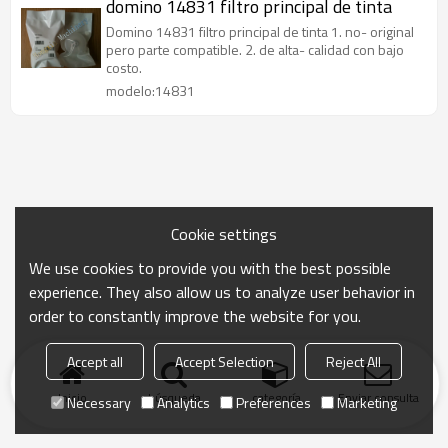
domino 14831 filtro principal de tinta
Domino 14831 filtro principal de tinta 1. no- original
pero parte compatible. 2. de alta- calidad con bajo
costo.
modelo:14831
Cookie settings
We use cookies to provide you with the best possible
experience. They also allow us to analyze user behavior in
order to constantly improve the website for you.
Accept all
Accept Selection
Reject All
Inicio
búsqueda
categoría
Enviar consulta
Necessary
Analytics
Preferences
Marketing