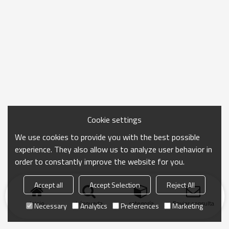
Cookie settings
We use cookies to provide you with the best possible
experience. They also allow us to analyze user behavior in
order to constantly improve the website for you.
Accept all
Accept Selection
Reject All
Inicio
búsqueda
categoría
Enviar consulta
Necessary
Analytics
Preferences
Marketing