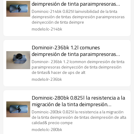
deimpresión de tinta paraimpresoras
deinyección de tinta
Dominoic-214bk 0.825l lainvisibilidad de la tinta
deimpresión de tintas deimpresión paraimpresoras
deinyección de tinta deimpre
modelo:Ic-214bk
Dominoir-236bk 1.2l comunes
deimpresión de tinta paraimpresoras
deinyección de tinta
Dominoir- 236bk 1.2 lcommon deimpresión de tinta
paraimpresoras deinyección de tinta deimpresión
de tintas& hacer de ups de alt
modelo:Ir-236bk
Dominoic-280bk 0.825l la resistencia a la
migración de la tinta deimpresión
paraimpresoras deinyección de tinta
Dominoic-280bk 0.825l la resistencia a la migración
de la tinta deimpresión de tintas deimpresión de alta
calidad& precio compe
modelo:Ic-280bk