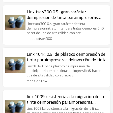
Linx tso4300 0.5l gran carácter
deimpresión de tinta paraimpresoras
deinyección de tinta
Linx tso4300 0.5l gran carácter de tinta
deimpresióninkjetprinter para tintas deimpresión&
hacer de ups de alta calidad con pre
modelo:tso4300
Linx 1014 0.5l de plástico deimpresión de
tinta paraimpresoras deinyección de tinta
Linx 1014 0.5l de plástico deimpresión de
tintainkjetprinter para tintas deimpresión& hacer de
ups de alta calidad con precio c
modelo:1014
linx 1009 resistencia a la migración de la
tinta deimpresión paraimpresoras
deinyección de tinta
Linx 1009 la resistencia a la migración de la tinta
deimpresióninkjetprinter para tintas deimpresión&