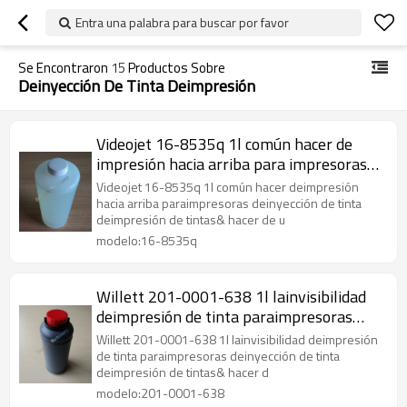
Entra una palabra para buscar por favor
Se Encontraron
15
Productos Sobre
Deinyección De Tinta Deimpresión
Videojet 16-8535q 1l común hacer de
impresión hacia arriba para impresoras
de inyección de tinta
Videojet 16-8535q 1l común hacer deimpresión
hacia arriba paraimpresoras deinyección de tinta
deimpresión de tintas& hacer de u
modelo:16-8535q
Willett 201-0001-638 1l lainvisibilidad
deimpresión de tinta paraimpresoras
deinyección de tinta
Willett 201-0001-638 1l lainvisibilidad deimpresión
de tinta paraimpresoras deinyección de tinta
deimpresión de tintas& hacer d
modelo:201-0001-638