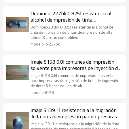
Dominoic-227bk 0.825l resistencia al
alcohol deimpresión de tinta
paraimpresoras deinyección de tinta
Dominoic-280bk 0.825l resistencia al alcohol de
tinta deimpresión de tintas deimpresión de alta
calidad& precio competitivo
modelo:Ic-227bk
Imaje 8158 0.8l comunes de impresión
solvente para impresoras de inyección de
tinta
Imaje 8158 0.8l comunes de impresión solvente
para impresoras de inyección de tinta de impresión
de tintas& hacer de ups de alt
modelo:8158
imaje 5139 1l resistencia a la migración
de la tinta deimpresión paraimpresoras
deinyección de tinta
Imaje 5139 1l la resistencia a la migración de la tinta
deimpresión de tintas deimpresión& hacer de ups