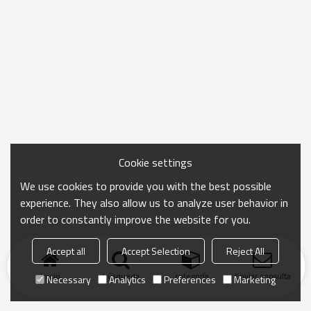
Cookie settings
We use cookies to provide you with the best possible
experience. They also allow us to analyze user behavior in
order to constantly improve the website for you.
Accept all
Accept Selection
Reject All
Inicio
búsqueda
categoría
Enviar consulta
Necessary
Analytics
Preferences
Marketing