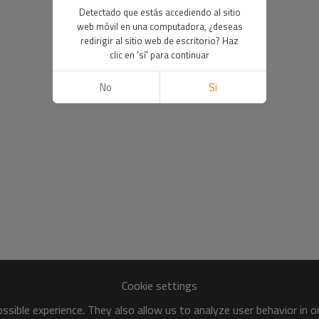
Detectado que estás accediendo al sitio
web móvil en una computadora, ¿deseas
redirigir al sitio web de escritorio? Haz
clic en 'sí' para continuar
No
Si
Cookie settings
sible experience. They also allow us to analyze user behavior in 