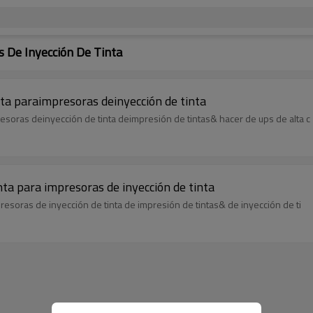
 De Inyección De Tinta
ta paraimpresoras deinyección de tinta
soras deinyección de tinta deimpresión de tintas& hacer de ups de alta c
ta para impresoras de inyección de tinta
esoras de inyección de tinta de impresión de tintas& de inyección de ti