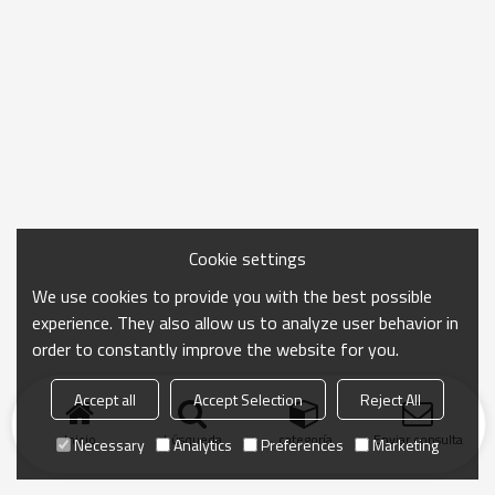
Cookie settings
We use cookies to provide you with the best possible
experience. They also allow us to analyze user behavior in
order to constantly improve the website for you.
Accept all
Accept Selection
Reject All
Inicio
búsqueda
categoría
Enviar consulta
Necessary
Analytics
Preferences
Marketing