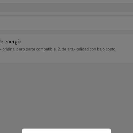
e energía
iginal pero parte compatible. 2. de alta- calidad con bajo costo.