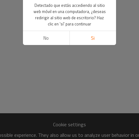
Detectado que estás accediendo al sitio
web móvil en una computadora, ¿deseas
redirigir al sitio web de escritorio? Haz
clic en 'sí' para continuar
No
Si
Cookie settings
sible experience. They also allow us to analyze user behavior in 