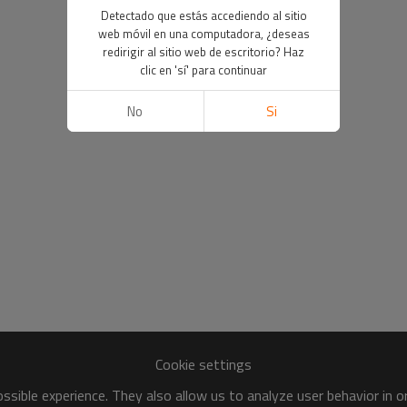
Detectado que estás accediendo al sitio
web móvil en una computadora, ¿deseas
redirigir al sitio web de escritorio? Haz
clic en 'sí' para continuar
No
Si
Cookie settings
sible experience. They also allow us to analyze user behavior in 