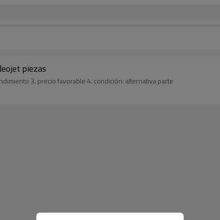
deojet piezas
dimiento 3. precio favorable 4. condición: alternativa parte