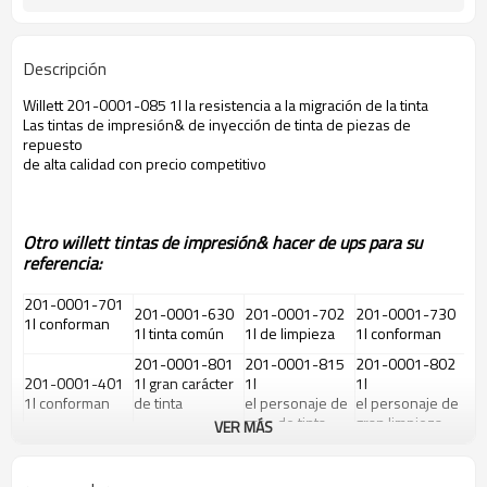
Descripción
Willett 201-0001-085 1l la resistencia a la migración de la tinta
Las tintas de impresión& de inyección de tinta de piezas de
repuesto
de alta calidad con precio competitivo
Otro willett tintas de impresión& hacer de ups para su
referencia:
201-0001-701
201-0001-630
201-0001-702
201-0001-730
1l conforman
1l tinta común
1l de limpieza
1l conforman
201-0001-801
201-0001-815
201-0001-802
201-0001-401
1l gran carácter
1l
1l
1l conforman
de tinta
el personaje de
el personaje de
gran de tinta
gran limpieza
VER MÁS
201-0001-738
201-0001-012
201-0001-422
201-0001-638
1l
1l de plástico de
de plástico 1l
1l invibility de
la invisibilidad